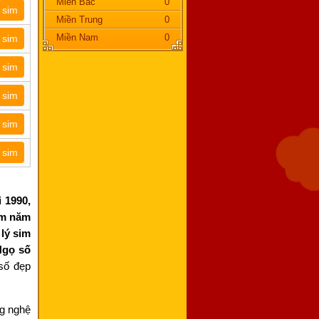
Miền Bắc
0
 sim
Miền Trung
0
Miền Nam
0
 sim
 sim
 sim
 sim
 sim
 1990,
im năm
lý sim
Ngọ số
số đẹp
g nghệ