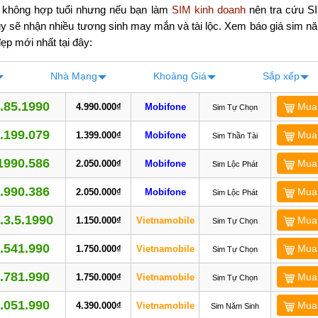
 không hợp tuổi nhưng nếu bạn làm
SIM kinh doanh
nên tra cứu S
y sẽ nhận nhiều tương sinh may mắn và tài lộc. Xem báo giá sim n
ẹp mới nhất tại đây:
Nhà
Mạng
Khoảng
Giá
Sắp xếp
.85.1990
Mua
4.990.000₫
Mobifone
Sim Tự Chọn
.199.079
Mua
1.399.000₫
Mobifone
Sim Thần Tài
1990.586
Mua
2.050.000₫
Mobifone
Sim Lộc Phát
.990.386
Mua
2.050.000₫
Mobifone
Sim Lộc Phát
.3.5.1990
Mua
1.150.000₫
Vietnamobile
Sim Tự Chọn
.541.990
Mua
1.750.000₫
Vietnamobile
Sim Tự Chọn
.781.990
Mua
1.750.000₫
Vietnamobile
Sim Tự Chọn
.051.990
Mua
4.390.000₫
Vietnamobile
Sim Năm Sinh