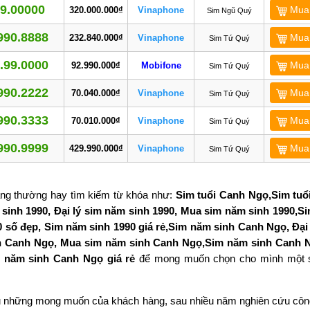
9.00000
Mua
320.000.000₫
Vinaphone
Sim Ngũ Quý
990.8888
Mua
232.840.000₫
Vinaphone
Sim Tứ Quý
.99.0000
Mua
92.990.000₫
Mobifone
Sim Tứ Quý
990.2222
Mua
70.040.000₫
Vinaphone
Sim Tứ Quý
990.3333
Mua
70.010.000₫
Vinaphone
Sim Tứ Quý
990.9999
Mua
429.990.000₫
Vinaphone
Sim Tứ Quý
ng thường hay tìm kiếm từ khóa như:
Sim tuổi Canh Ngọ,Sim tuổi
sinh 1990, Đại lý sim năm sinh 1990, Mua sim năm sinh 1990,S
0 số đẹp, Sim năm sinh 1990 giá rẻ,Sim năm sinh Canh Ngọ, Đại 
h Canh Ngọ, Mua sim năm sinh Canh Ngọ,Sim năm sinh Canh 
 năm sinh Canh Ngọ giá rẻ
để mong muốn chọn cho mình một 
u những mong muốn của khách hàng, sau nhiều năm nghiên cứu côn