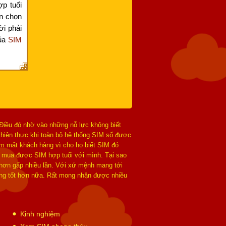
p tuổi
ần chọn
ời phải
của
SIM
 Điều đó nhờ vào những nỗ lực không biết
 hiện thực khi toàn bộ hệ thống SIM số được
làm mất khách hàng vì cho họ biết SIM đó
 mua được SIM hợp tuổi với mình. Tại sao
 hơn gấp nhiều lần. Với xứ mệnh mang tới
hàng tốt hơn nữa. Rất mong nhận được nhiều
Kinh nghiệm