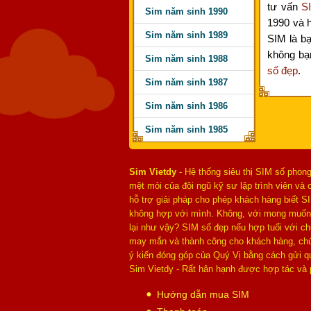
tư vấn
S
Sim năm sinh 1990
1990 và 
Sim năm sinh 1989
SIM là b
không bạ
Sim năm sinh 1988
số đẹp
.
Sim năm sinh 1987
Sim năm sinh 1986
Sim năm sinh 1985
Sim Vietdy
- Hệ thống siêu thị SIM số phong
mệt mỏi của đội ngũ kỹ sư lập trình viên v
hỗ trợ giải pháp cho phép khách hàng biết S
không hợp với mình. Không, với mong muốn 
lại như vậy? SIM số đẹp nếu hợp tuổi với c
may mắn và thành công cho khách hàng, chún
ý kiến đóng góp của Quý Vị bằng cách gửi 
Sim Vietdy - Rất hân hạnh được hợp tác và 
Hướng dẫn mua SIM