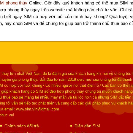
IM phong thủy
Online. Giờ đây quý khách hàng có thể mua SIM hợ
hợp phong thủy ngay trên website mà không cần chờ tư vấn. Chỉ c
ạn biết ngay SIM có hợp với tuổi của mình hay không? Quá tuyệt v
n, hãy chọn SIM và để chúng tôi giúp bạn trở thành chủ thuê bao 
 thủy lớn nhất Việt Nam đó là đánh giá của khách hàng khi nói về chúng tôi.
à chuyên gia phong thủy. Bắt đầu từ năm 2019 ước mơ của chúng tôi đã thành
IM có hợp với tuổi không? Có nhiều người nói thật điên rồ? Các bạn có thể 
giúp khách hàng có SIM số đẹp hợp phong thủy chúng tôi muốn khách hàng
hủ thuê bao sẽ mang lại nhiều may mắn và tài lộc hơn cả những SIM đắt tiền
g tôi vẫn sẽ tiếp tục phát triển và cung cấp các giải pháp phục vụ khách 
qua email: www.sim.vin@gmail.com
phục vụ!
Chính sách đổi trả
Diễn đàn SIM