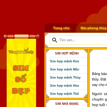
Trang chủ
Sim phong thủy
SIM HỢP MỆNH
Sim hợp mệnh Kim
Sim hợp mệnh Mộc
Bảng báo
Sim hợp mệnh Thủy
thủy. Đặ
nay cho 
Sim hợp mệnh Hỏa
Người s
Sim hợp mệnh Thổ
chuyên g
SIM NHÀ MẠNG
hợp tuổi 