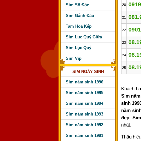
0919
Sim Số Độc
20
Sim Gánh Đảo
081.
21
Tam Hoa Kép
0901
22
Sim Lục Quý Giữa
08.1
23
Sim Lục Quý
08.1
24
Sim Vip
08.1
25
SIM NGÀY SINH
Sim năm sinh 1996
Khách hà
Sim năm sinh 1995
Sim năm 
sinh 199
Sim năm sinh 1994
năm sin
Sim năm sinh 1993
đẹp, Sim
nhất.
Sim năm sinh 1992
Sim năm sinh 1991
Thấu hiể