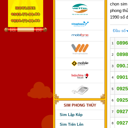
chọn sim
phong thủ
1990 số đ
Đầu số
0896
1
0898
2
090.
3
0901
4
0925
5
0925
6
SIM PHONG THỦY
0927
7
Sim Lặp Kép
0927
8
Sim Tiến Lên