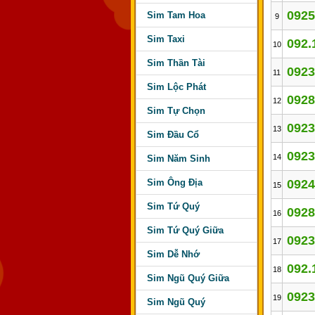
0925
Sim Tam Hoa
9
Sim Taxi
092.
10
Sim Thần Tài
0923
11
Sim Lộc Phát
0928
12
Sim Tự Chọn
0923
13
Sim Đầu Cổ
0923
14
Sim Năm Sinh
Sim Ông Địa
0924
15
Sim Tứ Quý
0928
16
Sim Tứ Quý Giữa
0923
17
Sim Dễ Nhớ
092.
18
Sim Ngũ Quý Giữa
0923
19
Sim Ngũ Quý