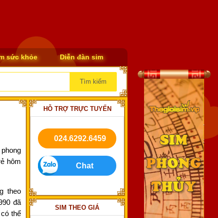
m sức khỏe
Diễn đàn sim
Tìm
kiếm
HỖ TRỢ TRỰC TUYẾN
024.6292.6459
 phong
rẻ hôm
Chat
g theo
990 đã
SIM THEO GIÁ
 có thể