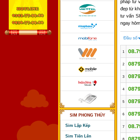
pháp tư 
đẹp từ kh
tư vấn S
ngay hôm 
Đầu số
08.7
1
0879
2
0879
3
0879
4
0879
5
0879
6
SIM PHONG THỦY
Sim Lặp Kép
08.7
7
Sim Tiến Lên
0879
8