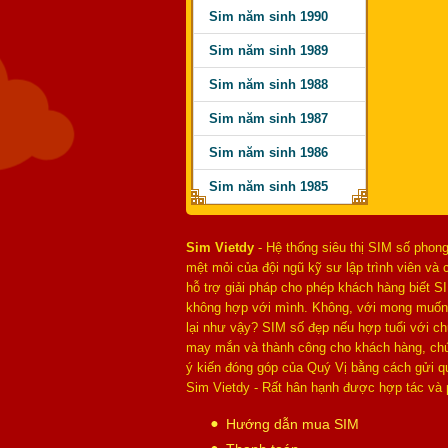
Sim năm sinh 1990
Sim năm sinh 1989
Sim năm sinh 1988
Sim năm sinh 1987
Sim năm sinh 1986
Sim năm sinh 1985
Sim Vietdy
- Hệ thống siêu thị SIM số phong
mệt mỏi của đội ngũ kỹ sư lập trình viên v
hỗ trợ giải pháp cho phép khách hàng biết S
không hợp với mình. Không, với mong muốn 
lại như vậy? SIM số đẹp nếu hợp tuổi với c
may mắn và thành công cho khách hàng, chún
ý kiến đóng góp của Quý Vị bằng cách gửi 
Sim Vietdy - Rất hân hạnh được hợp tác và 
Hướng dẫn mua SIM