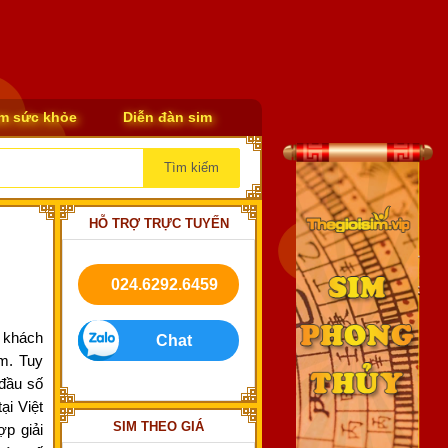
m sức khỏe
Diễn đàn sim
Tìm
kiếm
HỖ TRỢ TRỰC TUYẾN
024.6292.6459
 khách
Chat
m. Tuy
đầu số
ại Việt
SIM THEO GIÁ
p giải