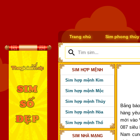
Trang chủ
Sim phong thủy
SIM HỢP MỆNH
Sim hợp mệnh Kim
Sim hợp mệnh Mộc
Sim hợp mệnh Thủy
Bảng báo
Sim hợp mệnh Hỏa
hàng yêu
mới vào 
Sim hợp mệnh Thổ
087 siêu 
Nam cung
SIM NHÀ MẠNG