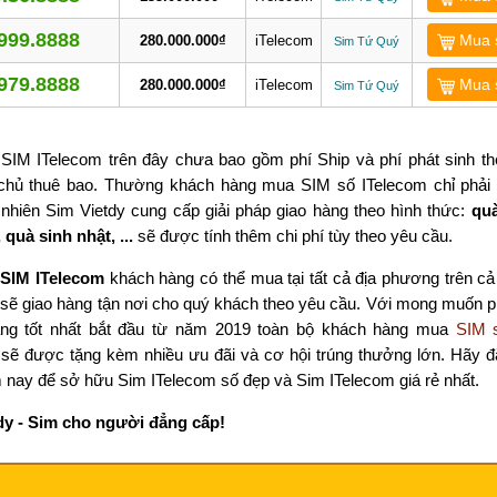
999.8888
Mua 
280.000.000₫
iTelecom
Sim Tứ Quý
979.8888
Mua 
280.000.000₫
iTelecom
Sim Tứ Quý
 SIM ITelecom trên đây chưa bao gồm phí Ship và phí phát sinh t
chủ thuê bao. Thường khách hàng mua SIM số ITelecom chỉ phải t
 nhiên Sim Vietdy cung cấp giải pháp giao hàng theo hình thức:
quà
 quà sinh nhật, ...
sẽ được tính thêm chi phí tùy theo yêu cầu.
SIM ITelecom
khách hàng có thể mua tại tất cả địa phương trên c
 sẽ giao hàng tận nơi cho quý khách theo yêu cầu. Với mong muốn 
ng tốt nhất bắt đầu từ năm 2019 toàn bộ khách hàng mua
SIM 
 sẽ được tặng kèm nhiều ưu đãi và cơ hội trúng thưởng lớn. Hãy 
nay để sở hữu Sim ITelecom số đẹp và Sim ITelecom giá rẻ nhất.
dy - Sim cho người đẳng cấp!