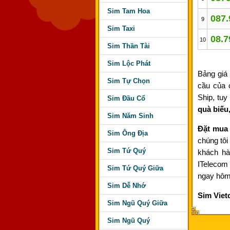
Sim Tam Hoa
087.
9
Sim Taxi
08.7
10
Sim Thần Tài
Sim Lộc Phát
Bảng giá
Sim Tự Chọn
cầu của 
Ship, tuy
Sim Đầu Cổ
quà biếu,
Sim Năm Sinh
Đặt mua 
Sim Ông Địa
chúng tôi
Sim Tứ Quý
khách hà
ITelecom
Sim Tứ Quý Giữa
ngay hôm 
Sim Dễ Nhớ
Sim Viet
Sim Ngũ Quý Giữa
Sim Ngũ Quý