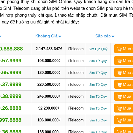
vấn phong thủy khi chọn SIM Online. Quý khách hàng chỉ cần tra 
o SIM iTelecom đang phân phối trên website chọn SIM phù hợp hệ t
IM hợp phong thủy chỉ qua 1 thao tác nhấp chuột. Đặt mua SIM iT
nay để hưởng ưu đãi giá rẻ nhất tại đây:
Khoảng
Giá
Sắp xếp
9.888.888
Mua 
2.147.483.647₫
iTelecom
Sim Lục Quý
.57.9999
Mua 
106.000.000₫
iTelecom
Sim Tứ Quý
.65.9999
Mua 
120.000.000₫
iTelecom
Sim Tứ Quý
.37.9999
Mua 
220.500.000₫
iTelecom
Sim Tứ Quý
.38.9999
Mua 
246.000.000₫
iTelecom
Sim Tứ Quý
.26.8888
Mua 
92.290.000₫
iTelecom
Sim Tứ Quý
997.8888
Mua 
106.000.000₫
iTelecom
Sim Tứ Quý
.36.8888
Mua 
135.000.000₫
iTelecom
Sim Tứ Quý