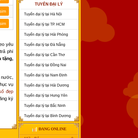
TUYỂN ĐẠI LÝ
sim
Tuyển đại lý tại Hà Nội
sim
Tuyển đại lý tại TP. HCM
Tuyển đại lý tại Hải Phòng
heo yêu
Tuyển đại lý tại Đà Nẵng
rả phí
Tuyển đại lý tại Cần Thơ
 tặng,
Tuyển đại lý tại Đồng Nai
Tuyển đại lý tại Nam Định
ả nước,
phục vụ
Tuyển đại lý tại Hải Dương
số đẹp
Tuyển đại lý tại Hưng Yên
đăng ký
Tuyển đại lý tại Bắc Ninh
Tuyển đại lý tại Bình Dương
ĐANG ONLINE