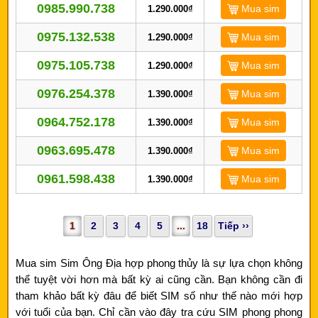
0985.990.738
Mua sim
1.290.000₫
0975.132.538
Mua sim
1.290.000₫
0975.105.738
Mua sim
1.290.000₫
0976.254.378
Mua sim
1.390.000₫
0964.752.178
Mua sim
1.390.000₫
0963.695.478
Mua sim
1.390.000₫
0961.598.438
Mua sim
1.390.000₫
1
2
3
4
5
...
18
Tiếp ››
Mua sim Sim Ông Địa hợp phong thủy là sự lựa chọn không
thể tuyệt vời hơn mà bất kỳ ai cũng cần. Bạn không cần đi
tham khảo bất kỳ đâu để biết SIM số như thế nào mới hợp
với tuổi của bạn. Chỉ cần vào đây tra cứu SIM phong phong